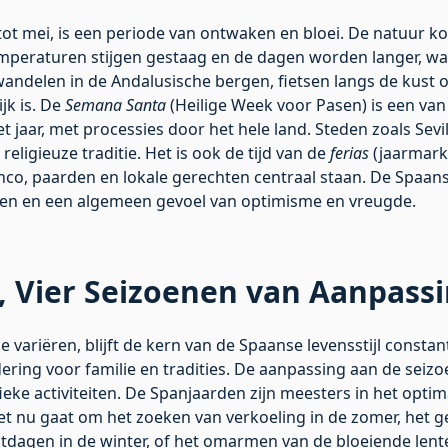
ot mei, is een periode van ontwaken en bloei. De natuur ko
mperaturen stijgen gestaag en de dagen worden langer, waa
wandelen in de Andalusische bergen, fietsen langs de kust 
jk is. De
Semana Santa
(Heilige Week voor Pasen) is een v
 jaar, met processies door het hele land. Steden zoals Sev
religieuze traditie. Het is ook de tijd van de
ferias
(jaarmark
menco, paarden en lokale gerechten centraal staan. De Spaans
ssen en een algemeen gevoel van optimisme en vreugde.
l, Vier Seizoenen van Aanpass
 variëren, blijft de kern van de Spaanse levensstijl constan
dering voor familie en tradities. De aanpassing aan de seizo
ieke activiteiten. De Spanjaarden zijn meesters in het opti
t nu gaat om het zoeken van verkoeling in de zomer, het g
tdagen in de winter, of het omarmen van de bloeiende lente, d