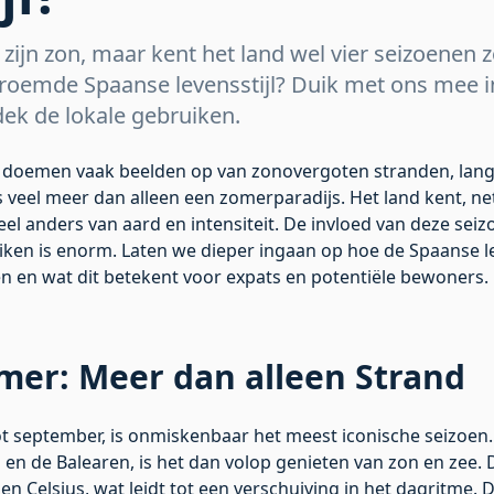
ijn zon, maar kent het land wel vier seizoenen z
roemde Spaanse levensstijl? Duik met ons mee in 
ek de lokale gebruiken.
 doemen vaak beelden op van zonovergoten stranden, lange
veel meer dan alleen een zomerparadijs. Het land kent, net
eel anders van aard en intensiteit. De invloed van deze seiz
iken is enorm. Laten we dieper ingaan op hoe de Spaanse le
 en wat dit betekent voor expats en potentiële bewoners.
mer: Meer dan alleen Strand
ot september, is onmiskenbaar het meest iconische seizoen.
ca en de Balearen, is het dan volop genieten van zon en ze
n Celsius, wat leidt tot een verschuiving in het dagritme. 