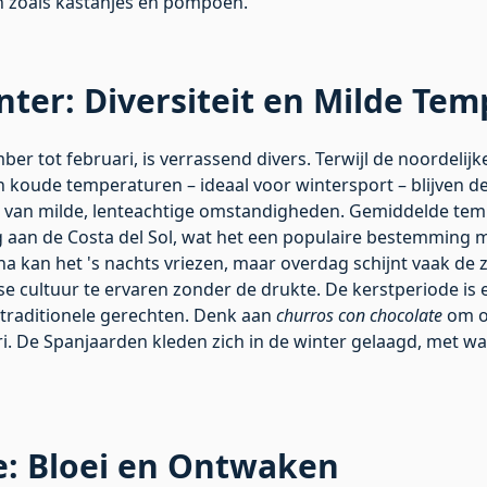
 zoals kastanjes en pompoen.
ter: Diversiteit en Milde Te
er tot februari, is verrassend divers. Terwijl de noordelijk
koude temperaturen – ideaal voor wintersport – blijven de 
n van milde, lenteachtige omstandigheden. Gemiddelde te
ng aan de Costa del Sol, wat het een populaire bestemming 
a kan het 's nachts vriezen, maar overdag schijnt vaak de z
se cultuur te ervaren zonder de drukte. De kerstperiode is
 traditionele gerechten. Denk aan
churros con chocolate
om o
. De Spanjaarden kleden zich in de winter gelaagd, met warm
e: Bloei en Ontwaken