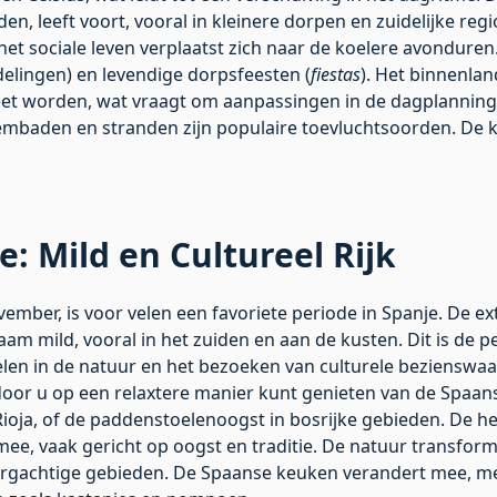
en, leeft voort, vooral in kleinere dorpen en zuidelijke regi
 het sociale leven verplaatst zich naar de koelere avonduren
lingen) en levendige dorpsfeesten (
fiestas
). Het binnenlan
et worden, wat vraagt om aanpassingen in de dagplanning
baden en stranden zijn populaire toevluchtsoorden. De kledi
e: Mild en Cultureel Rijk
vember, is voor velen een favoriete periode in Spanje. De e
m mild, vooral in het zuiden en aan de kusten. Dit is de pe
en in de natuur en het bezoeken van culturele bezienswaa
oor u op een relaxtere manier kunt genieten van de Spaan
 Rioja, of de paddenstoelenoogst in bosrijke gebieden. De h
ee, vaak gericht op oogst en traditie. De natuur transfor
bergachtige gebieden. De Spaanse keuken verandert mee, m