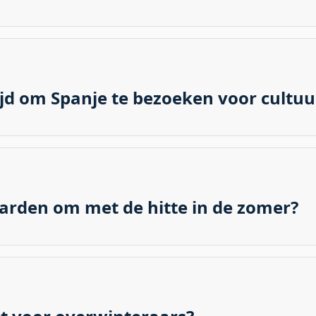
ionale verschillen. Het noorden heeft een milder, natter kl
nden hebben zelfs een subtropisch klimaat met het hele jaa
k maakt binnen Spanje.
tijd om Spanje te bezoeken voor cultuu
rfst (september-november) zijn ideaal voor culturele uitsta
der dan in de zomer, en er zijn veel lokale feesten en tradi
arden om met de hitte in de zomer?
gritme aan: ze beginnen vroeg, houden een langere midda
ren. Airconditioning, zwembaden en schaduwrijke plekken z