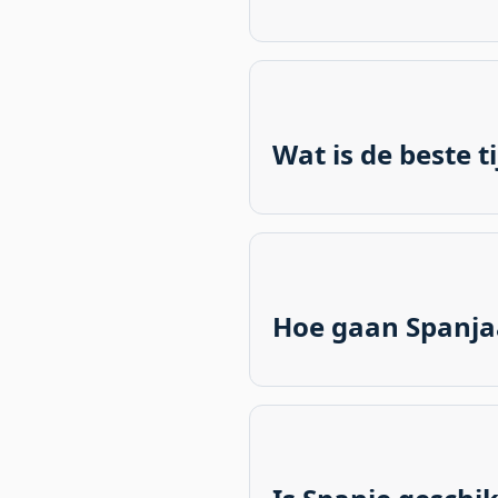
Nee, Spanje kent grote reg
zuiden. De Canarische Eila
temperaturen, wat ze unie
Wat is de beste 
De lente (maart-mei) en he
aangenaam, de drukte is min
Semana Santa.
Hoe gaan Spanja
Spanjaarden passen hun da
meer in de koelere avondu
te trotseren.