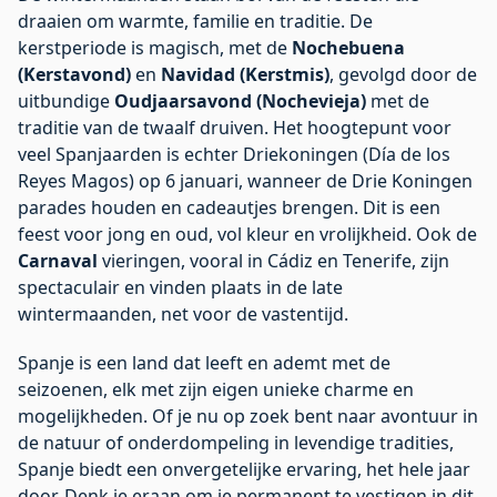
draaien om warmte, familie en traditie. De
kerstperiode is magisch, met de
Nochebuena
(Kerstavond)
en
Navidad (Kerstmis)
, gevolgd door de
uitbundige
Oudjaarsavond (Nochevieja)
met de
traditie van de twaalf druiven. Het hoogtepunt voor
veel Spanjaarden is echter Driekoningen (Día de los
Reyes Magos) op 6 januari, wanneer de Drie Koningen
parades houden en cadeautjes brengen. Dit is een
feest voor jong en oud, vol kleur en vrolijkheid. Ook de
Carnaval
vieringen, vooral in Cádiz en Tenerife, zijn
spectaculair en vinden plaats in de late
wintermaanden, net voor de vastentijd.
Spanje is een land dat leeft en ademt met de
seizoenen, elk met zijn eigen unieke charme en
mogelijkheden. Of je nu op zoek bent naar avontuur in
de natuur of onderdompeling in levendige tradities,
Spanje biedt een onvergetelijke ervaring, het hele jaar
door. Denk je eraan om je permanent te vestigen in dit