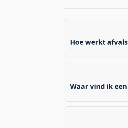
Hoe werkt afvals
Afvalscheiding in Spanje ge
papier/karton en glas. De 
informeer lokaal naar de ri
Waar vind ik een
De beste manier om een b
of andere expats. Ook onli
offerte vooraf.