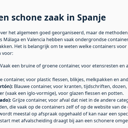
en schone zaak in Spanje
s over het algemeen goed georganiseerd, maar de methode
als Málaga en Valencia hebben vaak ondergrondse containers
en. Het is belangrijk om te weten welke containers voor 
 voor:
Vaak een bruine of groene container, voor etensresten en 
e container, voor plastic flessen, blikjes, melkpakken en an
rtón):
Blauwe container, voor kranten, tijdschriften, dozen, 
r (vaak een iglo-vormige), voor glazen flessen en potten.
ado):
Grijze container, voor afval dat niet in de andere cate
den, die vaak op de containers zelf of op de website van d
wordt meestal op afspraak opgehaald of kan naar een specia
start met afvalscheiding draagt bij aan een schonere omg