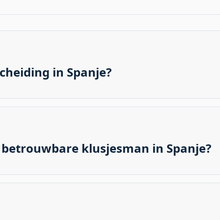
cheiding in Spanje?
beurt meestal via gescheiden containers voor organisch afva
specifieke kleuren en locaties van containers kunnen per g
chtlijnen.
 betrouwbare klusjesman in Spanje?
etrouwbare klusjesman (manitas) te vinden is via mond-to
ne platforms en lokale advertenties kunnen uitkomst biede