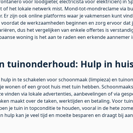
ntanero voor loodgieter, electricista voor elektricien) in S
ent of het lokale netwerk mist. Mond-tot-mondreclame via b
r. Er zijn ook online platforms waar je vakmensen kunt vind
 voordat de werkzaamheden beginnen en zorg ervoor dat je
riëren, dus het vergelijken van enkele offertes is verstand
paanse woning
is het aan te raden een erkende aannemer i
 tuinonderhoud: Hulp in huis
 hulp in te schakelen voor schoonmaak (limpieza) en tuinon
nje wonen of een groot huis met tuin hebben. Schoonmaaks
 ze vinden via lokale advertenties, aanbevelingen of via ges
raken maakt over de taken, werktijden en betaling. Voor tu
pen je tuin in topconditie te houden, vooral in de hete zo
an hulp kan je veel tijd en moeite besparen en draagt bij aa