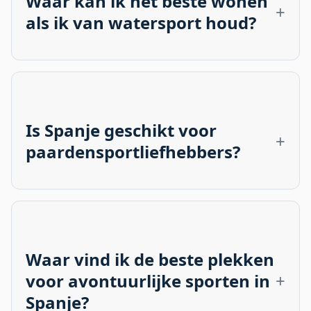
Waar kan ik het beste wonen
als ik van watersport houd?
De Costa Blanca en Costa Cálida zijn ideaal voor
watersporters zoals zeilers, windsurfers en
duikers. De Middellandse Zee biedt hier kalme,
heldere wateren en veel faciliteiten.
Is Spanje geschikt voor
paardensportliefhebbers?
Absoluut! Andalusië staat wereldwijd bekend om
zijn rijke paardencultuur, met tal van maneges,
hippische evenementen en de beroemde
koninklijke rijschool in Jerez de la Frontera.
Waar vind ik de beste plekken
voor avontuurlijke sporten in
Spanje?