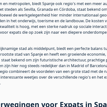
n en metropolen, biedt Spanje ook regio's met een meer a
et steden als Sevilla, Granada en Córdoba, staat bekend om 
 Hoewel de werkgelegenheid hier minder internationaal geor
eden in het onderwijs, toerisme en de landbouw. De kosten 
skwaliteit is hoog, met een sterke nadruk op sociale interac
ek voor expats die op zoek zijn naar een diepere onderdomp
lijknamige stad als middelpunt, biedt een perfecte balans t
 grootste stad van Spanje en heeft een groeiende economie,
d staat bekend om zijn futuristische architectuur, prachtige
n zijn hier nog steeds redelijker dan in Madrid of Barcelon
regio combineert de voordelen van een grote stad met de n
nteressante weetjes over de verschillende regio's en het exp
.
rwegingen voor Expats in Spa