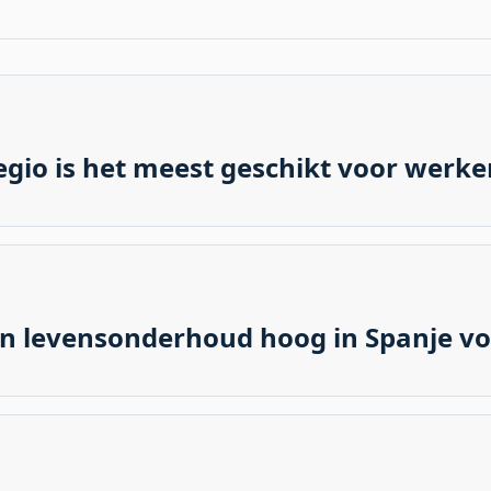
gio is het meest geschikt voor werke
ères en een breed scala aan werkmogelijkheden zijn Madrid 
, IT en tech. Aan de k kusten zoals de Costa del Sol en Costa
an levensonderhoud hoog in Spanje vo
er regio. Madrid en Barcelona zijn het duurst, vergelijkbaa
ebieden en het binnenland zijn over het algemeen betaalbaa
ijkse benodigdheden.