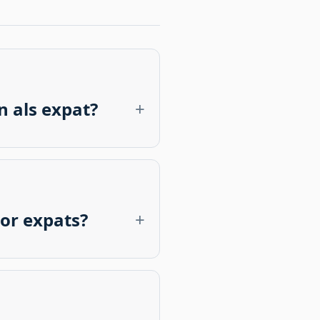
n als expat?
en Barcelona de beste
 Blanca zijn er veel banen
or expats?
r met andere grote
rder, met lagere prijzen