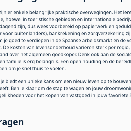
 zijn er enkele belangrijke praktische overwegingen. Het ler
ie, hoewel in toeristische gebieden en internationale bedrij
dagend zijn, dus wees voorbereid op papierwerk en geduld.
voor buitenlanders), bankrekening en zorgverzekering zij
om je goed te verdiepen in de Spaanse arbeidsmarkt en de v
eit. De kosten van levensonderhoud variëren sterk per regio
nland over het algemeen goedkoper. Denk ook aan de social
en familie is erg belangrijk. Een open houding en de berei
lpen om je snel thuis te voelen.
nje biedt een unieke kans om een nieuw leven op te bouwen 
 heeft. Ben je klaar om de stap te wagen en jouw droomwon
lijkheden voor het kopen van vastgoed in jouw favoriete 
vragen