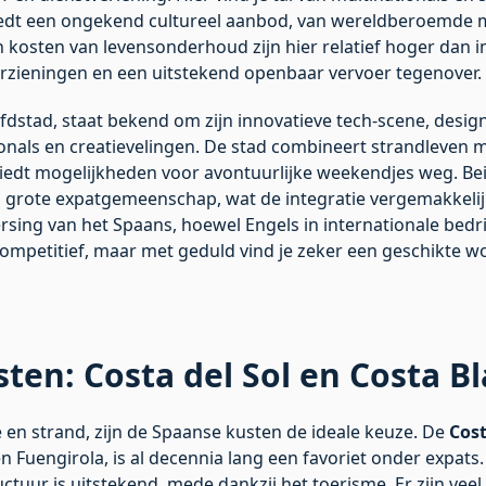
iedt een ongekend cultureel aanbod, van wereldberoemde m
 kosten van levensonderhoud zijn hier relatief hoger dan i
orzieningen en een uitstekend openbaar vervoer tegenover.
dstad, staat bekend om zijn innovatieve tech-scene, design
als en creatievelingen. De stad combineert strandleven met 
biedt mogelijkheden voor avontuurlijke weekendjes weg. B
n grote expatgemeenschap, wat de integratie vergemakkelij
rsing van het Spaans, hoewel Engels in internationale bed
ompetitief, maar met geduld vind je zeker een geschikte wo
ten: Costa del Sol en Costa B
 en strand, zijn de Spaanse kusten de ideale keuze. De
Cost
 Fuengirola, is al decennia lang een favoriet onder expats. 
uctuur is uitstekend, mede dankzij het toerisme. Er zijn vee