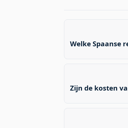
Welke Spaanse re
Voor internationale carri
keuzes, vooral in financiën
in toerisme en vastgoed.
Zijn de kosten v
De kosten variëren sterk p
Europese steden. De kustg
voor huisvesting en dagel