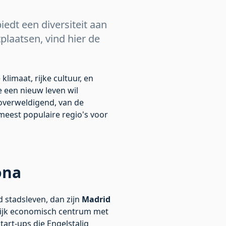
dt een diversiteit aan
tplaatsen, vind hier de
klimaat, rijke cultuur, en
e een nieuw leven wil
overweldigend, van de
 meest populaire regio's voor
ona
 stadsleven, dan zijn
Madrid
rijk economisch centrum met
start-ups die Engelstalig