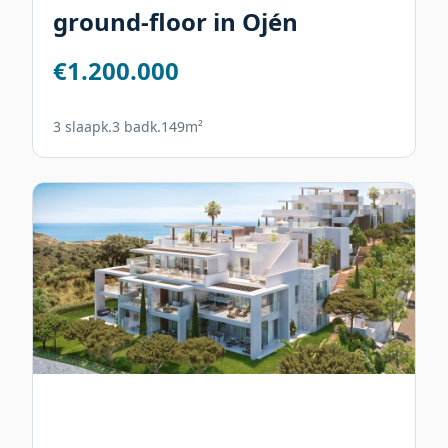
ground-floor in Ojén
€1.200.000
3 slaapk.
3 badk.
149m²