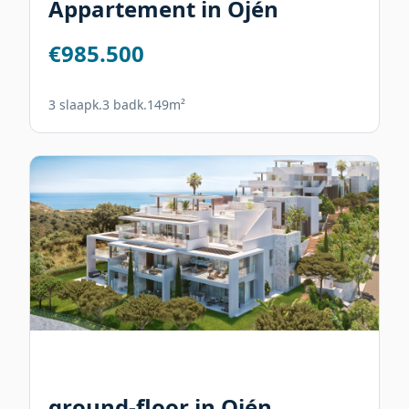
Appartement in Ojén
€985.500
3 slaapk.
3 badk.
149m²
ground-floor in Ojén