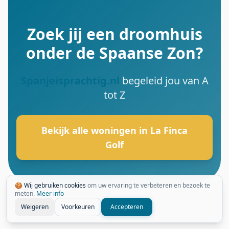
Zoek jij een droomhuis
onder de Spaanse Zon?
Spanjeisprachtig.nl
begeleid jou van A
tot Z
Bekijk alle woningen in La Finca
Golf
🍪 Wij gebruiken cookies
om uw ervaring te verbeteren en bezoek te
meten.
Meer info
Weigeren
Voorkeuren
Accepteren