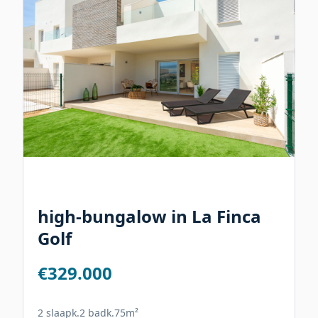
high-bungalow in La Finca
Golf
€329.000
2 slaapk.
2 badk.
75m²