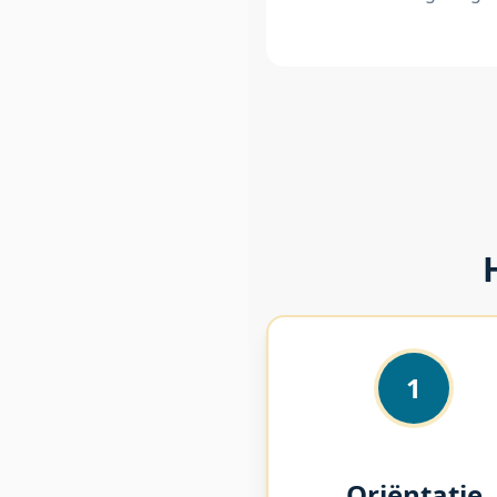
1
Oriëntatie