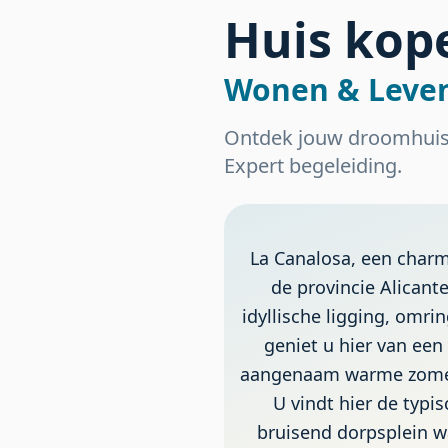
Huis kop
Wonen & Leven
Ontdek jouw droomhuis 
Expert begeleiding.
La Canalosa, een charma
de provincie Alicant
idyllische ligging, omr
geniet u hier van een
aangenaam warme zomers
U vindt hier de typi
bruisend dorpsplein 