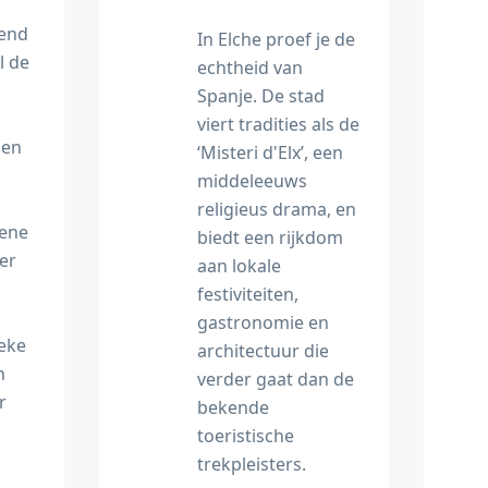
kend
In Elche proef je de
l de
echtheid van
Spanje. De stad
viert tradities als de
 en
‘Misteri d'Elx’, een
middeleeuws
religieus drama, en
oene
biedt een rijkdom
er
aan lokale
festiviteiten,
gastronomie en
ieke
architectuur die
n
verder gaat dan de
r
bekende
toeristische
trekpleisters.