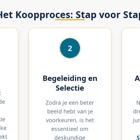
Het Koopproces: Stap voor Sta
2
Begeleiding en
A
Selectie
t
de
Zodra je een beter
N
beeld hebt van je
dr
pe
voorkeuren, is het
ju
lke
essentieel om
ekt
deskundige
S