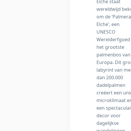
Elche staat
wereldwijd be
om de ‘Palmera
Elche’, een
UNESCO
Werelderfgoed
het grootste
palmenbos van
Europa. Dit gr
labyrint van me
dan 200.000
dadelpalmen
creëert een un
microklimaat e
een spectaculai
decor voor
dagelijkse
wandelingen.