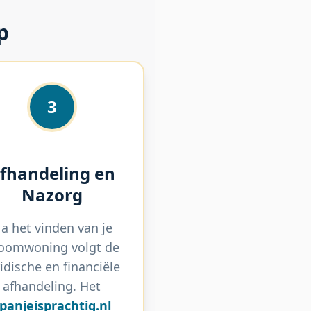
p
3
fhandeling en
Nazorg
a het vinden van je
oomwoning volgt de
ridische en financiële
afhandeling. Het
panjeisprachtig.nl