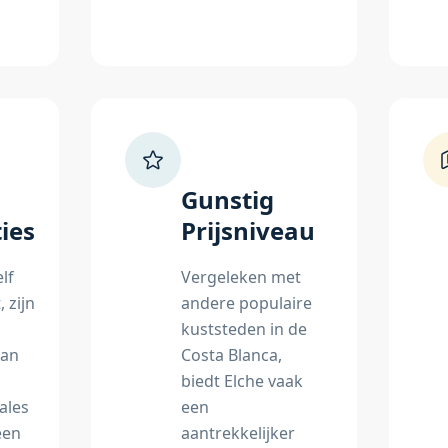
Gunstig
ies
Prijsniveau
lf
Vergeleken met
, zijn
andere populaire
kuststeden in de
van
Costa Blanca,
biedt Elche vaak
ales
een
een
aantrekkelijker