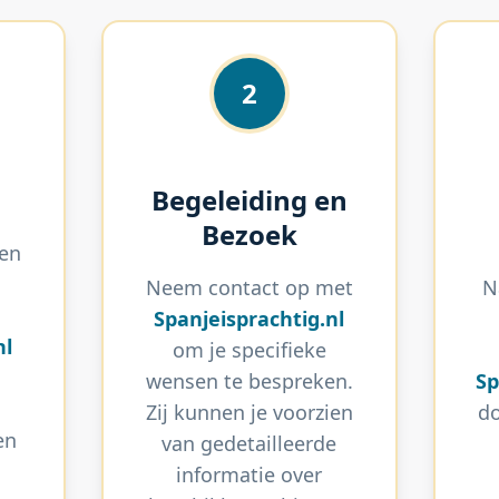
2
Begeleiding en
Bezoek
 en
.
Neem contact op met
N
Spanjeisprachtig.nl
nl
om je specifieke
wensen te bespreken.
Sp
Zij kunnen je voorzien
do
en
van gedetailleerde
informatie over