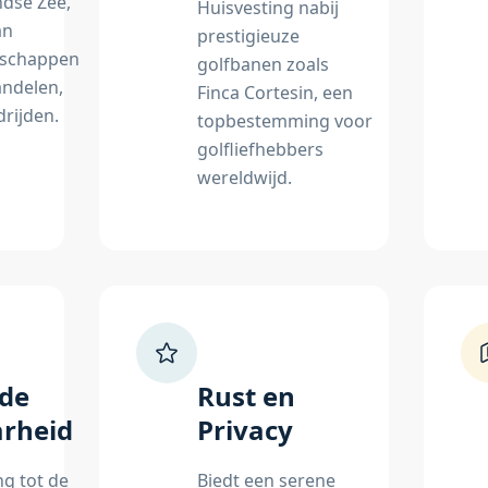
ndse Zee,
Huisvesting nabij
an
prestigieuze
dschappen
golfbanen zoals
andelen,
Finca Cortesin, een
drijden.
topbestemming voor
golfliefhebbers
wereldwijd.
nde
Rust en
arheid
Privacy
g tot de
Biedt een serene