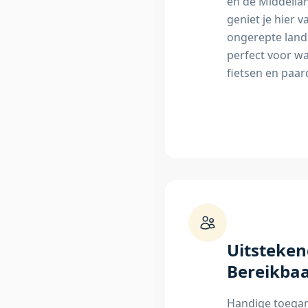
en de Middella
geniet je hier v
ongerepte lan
perfect voor w
fietsen en paar
Uitsteke
Bereikba
Handige toegan