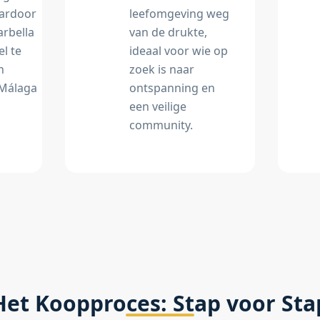
aardoor
leefomgeving weg
arbella
van de drukte,
l te
ideaal voor wie op
n
zoek is naar
 Málaga
ontspanning en
een veilige
community.
Het Koopproces: Stap voor Sta