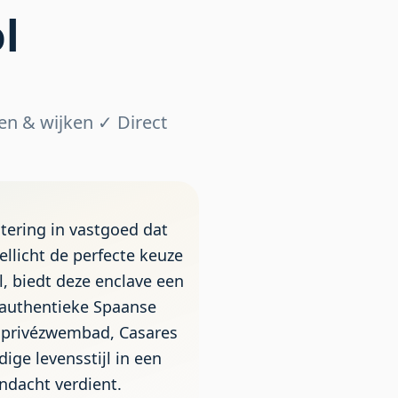
l
en & wijken ✓ Direct
tering in vastgoed dat
ellicht de perfecte keuze
l, biedt deze enclave een
authentieke Spaanse
t privézwembad, Casares
ige levensstijl in een
ndacht verdient.