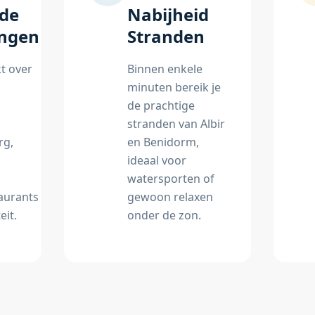
nde
Nabijheid
ingen
Stranden
t over
Binnen enkele
minuten bereik je
de prachtige
stranden van Albir
rg,
en Benidorm,
ideaal voor
watersporten of
aurants
gewoon relaxen
eit.
onder de zon.