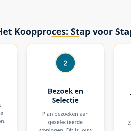
Het Koopproces: Stap voor Sta
2
Bezoek en
Selectie
e
je
Plan bezoeken aan
en.
geselecteerde
Z
woningen. Dit is jouw